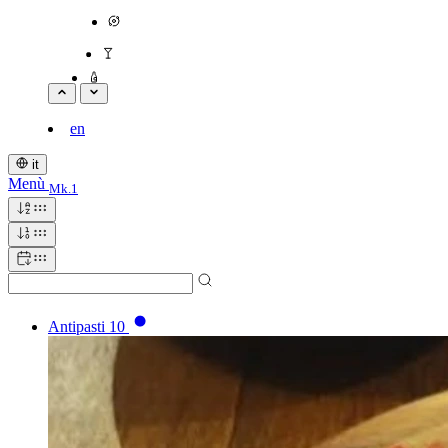
en
it
Menù
Mk.1
Antipasti
10