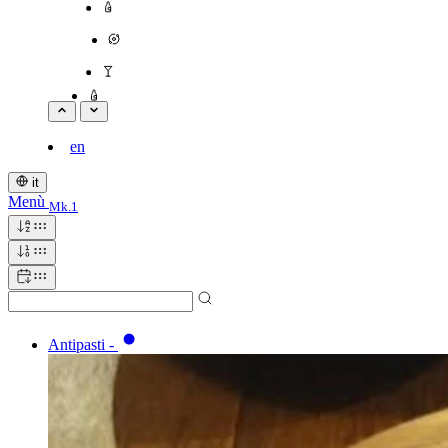
en
it
Menù
Mk.1
Antipasti
-